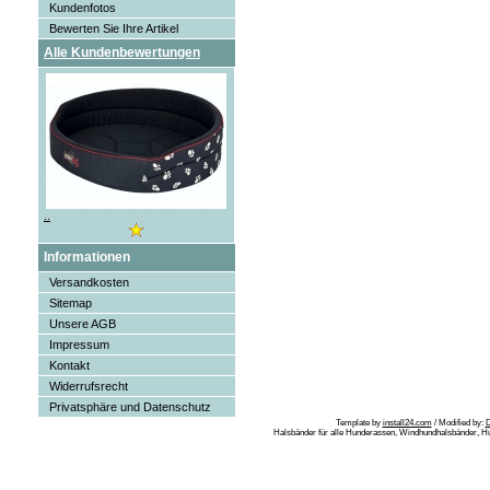
Kundenfotos
Bewerten Sie Ihre Artikel
Alle Kundenbewertungen
..
Informationen
Versandkosten
Sitemap
Unsere AGB
Impressum
Kontakt
Widerrufsrecht
Privatsphäre und Datenschutz
Template by
install24.com
/ Modified by:
Halsbänder für alle Hunderassen, Windhundhalsbänder, H