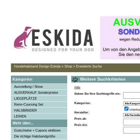
Hundehalsband Design Eskida
»
Shop
»
Erweiterte Suche
Weitere Suchkriterien
Kategorien
Ausstellung / Show
Hilfe
AUSVERKAUF Sonderpreise
Geben Sie Ihre Suchbegriffe ein:
LIEGEPLÄTZE
Kategorien:
Renn-Coursing Set
Unterka
HALSBÄNDER
Hersteller:
LEINEN
Preis ab:
Mehr über...
Preis bis:
Gutscheine + Cupons einlösen
Die richtige Halsbandgröße