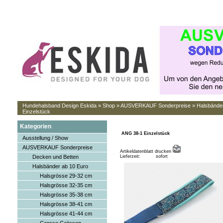
Hundehalsband Design Eskida
»
Shop
»
AUSVERKAUF Sonderpreise
»
Halsbände
Einzelstück
Kategorien
ANG 38-1 Einzelstück
Ausstellung / Show
AUSVERKAUF Sonderpreise
Artikeldatenblatt drucken
Decken und Betten
Lieferzeit:
sofort
Halsbänder ab 10 Euro
Halsgrösse 29-32 cm
Halsgrösse 32-35 cm
Halsgrösse 35-38 cm
Halsgrösse 38-41 cm
Halsgrösse 41-44 cm