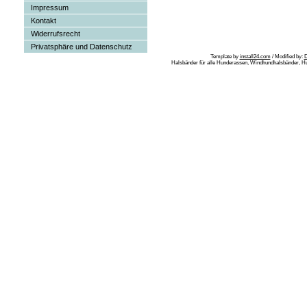
Impressum
Kontakt
Widerrufsrecht
Privatsphäre und Datenschutz
Template by
install24.com
/ Modified by:
Halsbänder für alle Hunderassen, Windhundhalsbänder, H