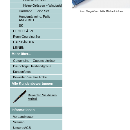
Grosse Grössen
Kleine Grössen + Windspiel
Halsband + Leine Set
Zum Vergrößern bitte Bild anklicken
Hundemäntel- u. Pullis
ANGEBOT
SK
LIEGEPLÄTZE
Renn-Coursing Set
HALSBÄNDER
LEINEN
Mehr über...
Gutscheine + Cupons einlösen
Die richtige Halsbandgröße
Kundenfotos
Bewerten Sie Ihre Artikel
Alle Kundenbewertungen
Bewerten Sie diesen
Artikel!
Informationen
Versandkosten
Sitemap
Unsere AGB