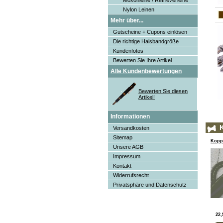
Moxonleine / Retrieverleine
Nylon Leinen
Mehr über...
Gutscheine + Cupons einlösen
Die richtige Halsbandgröße
Kundenfotos
Bewerten Sie Ihre Artikel
Alle Kundenbewertungen
Bewerten Sie diesen
Artikel!
Informationen
K
Versandkosten
Sitemap
Kopp
Unsere AGB
Impressum
Kontakt
Widerrufsrecht
Privatsphäre und Datenschutz
22