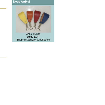
Neue Artikel
ANG 18/334
19,90 EUR
Endpreis zzgl.
Versandkosten