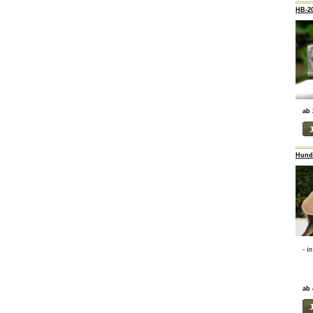
HB-2
ab 
Hunde
- i
ab 