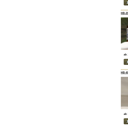
HB-20
ab 
HB-4
ab 