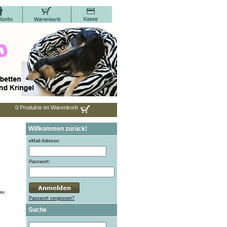
0 Produkte im Warenkorb
Willkommen zurück!
eMail-Adresse:
Passwort:
lau
Passwort vergessen?
Suche