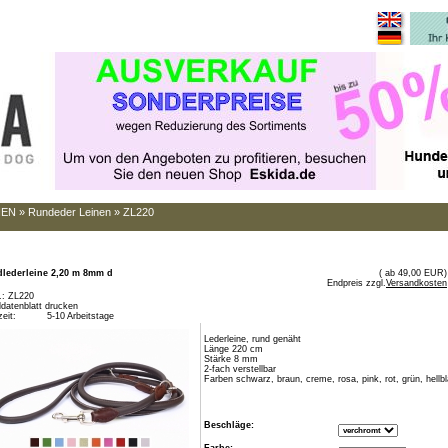
NEN
»
Rundeder Leinen
»
ZL220
lederleine 2,20 m 8mm d
( ab 49,00 EUR)
Endpreis zzgl.
Versandkosten
r.: ZL220
eldatenblatt drucken
zeit:
5-10 Arbeitstage
Lederleine, rund genäht
Länge 220 cm
Stärke 8 mm
2-fach verstellbar
Farben schwarz, braun, creme, rosa, pink, rot, grün, hellb
Beschläge: