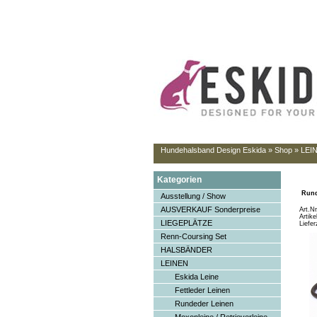
Hundehalsband Design Eskida
»
Shop
»
LEI
Kategorien
Rund
Ausstellung / Show
AUSVERKAUF Sonderpreise
Art.N
Artik
LIEGEPLÄTZE
Liefer
Renn-Coursing Set
HALSBÄNDER
LEINEN
Eskida Leine
Fettleder Leinen
Rundeder Leinen