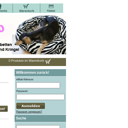
0 Produkte im Warenkorb
Willkommen zurück!
eMail-Adresse:
Passwort:
Passwort vergessen?
Suche