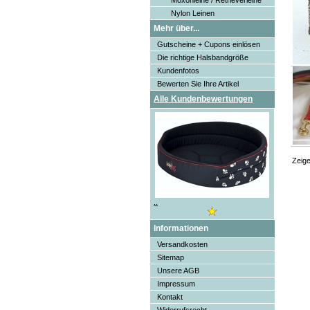
Moxonleine / Retrieverleine
Nylon Leinen
Mehr über...
Gutscheine + Cupons einlösen
Die richtige Halsbandgröße
Kundenfotos
Bewerten Sie Ihre Artikel
Alle Kundenbewertungen
Zeig
..
Informationen
Versandkosten
Sitemap
Unsere AGB
Impressum
Kontakt