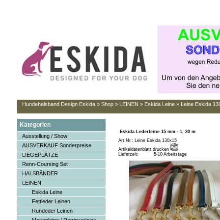
Hundehalsband Design Eskida
»
Shop
»
LEINEN
»
Eskida Leine
»
Leine Eskida 13
Kategorien
Eskida Lederleine 15 mm - 1, 20 m
Ausstellung / Show
Art.Nr.: Leine Eskida 130x15
AUSVERKAUF Sonderpreise
Artikeldatenblatt drucken
LIEGEPLÄTZE
Lieferzeit:
5-10 Arbeitstage
Renn-Coursing Set
HALSBÄNDER
LEINEN
Eskida Leine
Fettleder Leinen
Rundeder Leinen