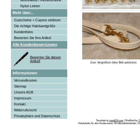
Moxonleine / Retrieverleine
Nylon Leinen
Mehr über...
Gutscheine + Cupons einlösen
Die richtige Halsbandgröße
Kundenfotos
Bewerten Sie Ihre Artikel
Alle Kundenbewertungen
Bewerten Sie diesen
Artikel!
Zum Vergrößern bitte Bild anklicken
Informationen
Versandkosten
Sitemap
Unsere AGB
Impressum
Kontakt
Widerrufsrecht
Privatsphäre und Datenschutz
Template by
install24.com
/ Modified by:
Halsbänder für alle Hunderassen, Windhundhalsbänder, H