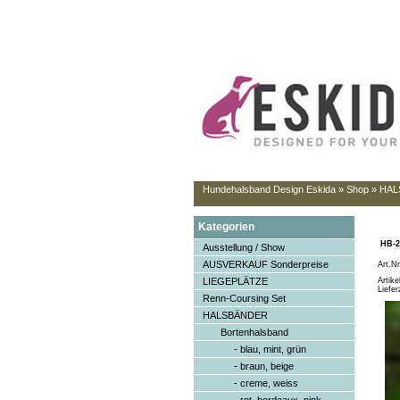
Hundehalsband Design Eskida
»
Shop
»
HAL
Kategorien
HB-2
Ausstellung / Show
AUSVERKAUF Sonderpreise
Art.N
LIEGEPLÄTZE
Artik
Liefer
Renn-Coursing Set
HALSBÄNDER
Bortenhalsband
- blau, mint, grün
- braun, beige
- creme, weiss