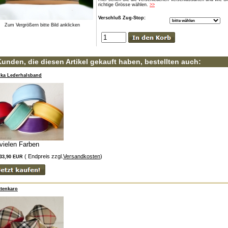
richtige Grösse wählen.
>>
Verschluß Zug-Stop:
Zum Vergrößern bitte Bild anklicken
unden, die diesen Artikel gekauft haben, bestellten auch:
hka Lederhalsband
 vielen Farben
( Endpreis zzgl.
Versandkosten
)
33,90 EUR
tenkaro