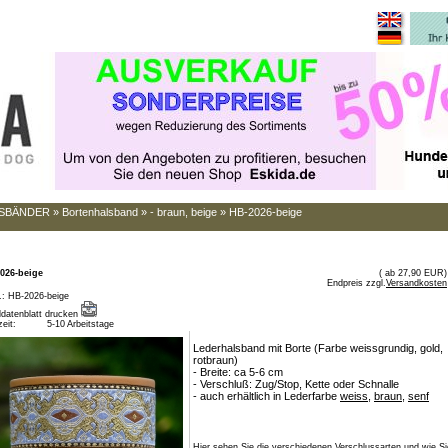
SBÄNDER
»
Bortenhalsband
»
- braun, beige
»
HB-2026-beige
026-beige
( ab 27,90 EUR)
Endpreis zzgl.
Versandkosten
r.: HB-2026-beige
eldatenblatt drucken
zeit:
5-10 Arbeitstage
Lederhalsband mit Borte (Farbe weissgrundig, gold,
rotbraun)
- Breite: ca 5-6 cm
- Verschluß: Zug/Stop, Kette oder Schnalle
- auch erhältlich in Lederfarbe
weiss
,
braun
,
senf
Hier sehen Sie die verschiedenen Verschlussarten und wie Si