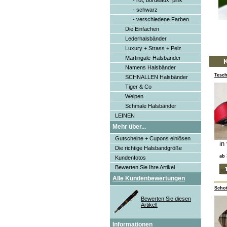
- rot, bordeaux, pink
- schwarz
- verschiedene Farben
Die Einfachen
Lederhalsbänder
Luxury + Strass + Pelz
Martingale-Halsbänder
K
Namens Halsbänder
Tesc
SCHNALLEN Halsbänder
Tiger & Co
Welpen
Schmale Halsbänder
LEINEN
Mehr über...
Gutscheine + Cupons einlösen
in
Die richtige Halsbandgröße
ab 
Kundenfotos
Bewerten Sie Ihre Artikel
Alle Kundenbewertungen
Schot
Bewerten Sie diesen
Artikel!
Informationen