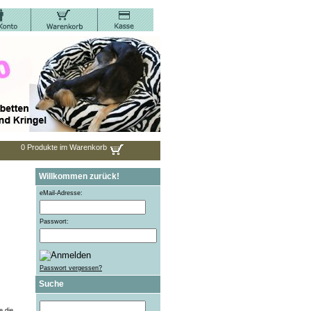
0 Produkte im Warenkorb
Willkommen zurück!
eMail-Adresse:
Passwort:
Passwort vergessen?
Suche
e die