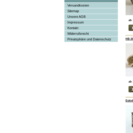
Versandkosten
Sitemap
Unsere AGB
ab 
Impressum
Kontakt
Widerrufsrecht
HB-3
Privatsphäre und Datenschutz
ab 
Eskid