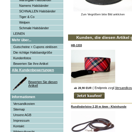
Martingale-Halsbänder
Namens Halsbänder
SCHNALLEN Halsbänder
Zum Vergrößern bitte Bild anklicken
Tiger & Co
Welpen
Schmale Halsbänder
LEINEN
Kunden, die diesen Artikel 
Mehr über...
HB-1333
Gutscheine + Cupons einlösen
Die richtige Halsbandgröße
Kundenfotos
Bewerten Sie Ihre Artikel
Alle Kundenbewertungen
Bewerten Sie diesen
Artikel!
( Endpreis zzgl.
Versandkos
ab 28,90 EUR
Informationen
Versandkosten
Rundlederleine 2,20 m 4mm - Kleinhunde
Sitemap
Unsere AGB
Impressum
Kontakt
Widerrufsrecht