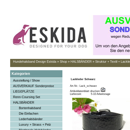
Hundehalsband Design Eskida
»
Shop
»
HALSBÄNDER
»
Struktur + Textil + Lackl
Kategorien
Lackleder Schwarz
Ausstellung / Show
AUSVERKAUF Sonderpreise
Art.Nr.: Lack_schwarz
LIEGEPLÄTZE
Artikeldatenblatt drucken
Lieferzeit:
5-10 Arbeitstage
Renn-Coursing Set
HALSBÄNDER
Bortenhalsband
Die Einfachen
Lederhalsbänder
Luxury + Strass + Pelz