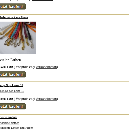
ederleine 2 m - 8 mm
 vielen Farben
( Endpreis zzgl.
Versandkosten
)
64,00 EUR
ing Slip Leine 10
( Endpreis zzgl.
Versandkosten
)
39,90 EUR
leine einfach
schiedene Längen und Farben