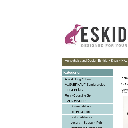
Hundehalsband Design Eskida
»
Shop
»
HAL
Kategorien
Name
Ausstellung / Show
AUSVERKAUF Sonderpreise
Art.N
LIEGEPLÄTZE
Artik
Liefer
Renn-Coursing Set
HALSBÄNDER
Bortenhalsband
Die Einfachen
Lederhalsbänder
Luxury + Strass + Pelz