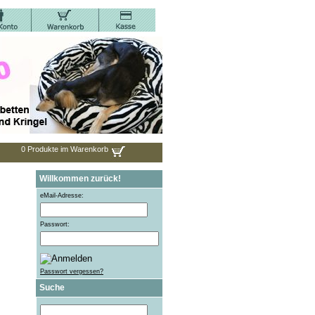
0 Produkte im Warenkorb
Willkommen zurück!
eMail-Adresse:
Passwort:
Passwort vergessen?
Suche