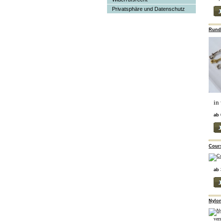
Privatsphäre und Datenschutz
Rundl
in
ab 
Cours
ab 
Nylon
ver