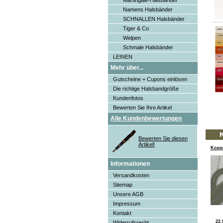
Martingale-Halsbänder
Namens Halsbänder
SCHNALLEN Halsbänder
Tiger & Co
Welpen
Schmale Halsbänder
LEINEN
Mehr über...
Gutscheine + Cupons einlösen
Die richtige Halsbandgröße
Kundenfotos
Bewerten Sie Ihre Artikel
Alle Kundenbewertungen
K
Bewerten Sie diesen
Artikel!
Kopp
Informationen
Versandkosten
Sitemap
Unsere AGB
Impressum
Kontakt
22
Widerrufsrecht