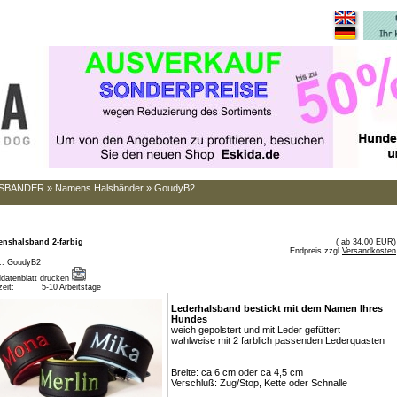
SBÄNDER
»
Namens Halsbänder
»
GoudyB2
nshalsband 2-farbig
( ab 34,00 EUR)
Endpreis zzgl.
Versandkosten
r.: GoudyB2
eldatenblatt drucken
zeit:
5-10 Arbeitstage
Lederhalsband bestickt mit dem Namen Ihres
Hundes
weich gepolstert und mit Leder gefüttert
wahlweise mit 2 farblich passenden Lederquasten
Breite: ca 6 cm oder ca 4,5 cm
Verschluß: Zug/Stop, Kette oder Schnalle