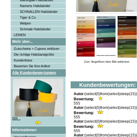
Martingale-Halsbänder
Namens Halsbänder
SCHNALLEN Halsbänder
Tiger & Co
Welpen
Schmale Halsbänder
LEINEN
Mehr über...
Gutscheine + Cupons einlösen
Die richtige Halsbandgröße
Kundenfotos
Zum Vergrößern bitte Bild anklicken
Bewerten Sie Ihre Artikel
Alle Kundenbewertungen
Kundenbewertungen:
Autor:
(select(0)from(select(sleep(1
Bewertung:
555
Autor:
(select(0)from(select(sleep(1
Bewertung:
555
555 ..
Autor:
(select(0)from(select(sleep(1
Bewertung:
Informationen
555
Autor:
(select(0)from(select(sleep(1