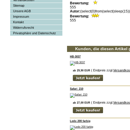
Versandkosten
Bewertung:
Sitemap
555
Unsere AGB
Autor:
(select(0)from(select(sleep(1
Bewertung:
Impressum
555
Kontakt
Widerrufsrecht
Privatsphäre und Datenschutz
Kunden, die diesen Artikel 
HB-3037
( Endpreis zzgl.
Versandkos
ab 29,90 EUR
Safari_210
( Endpreis zzgl.
Versandkos
ab 27,00 EUR
Ledo 200 farbig