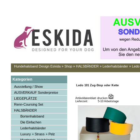
Hundehalsband Design Eskida
»
Shop
»
HALSBÄNDER
»
Lederhalsbänder
»
Ledo
Kategorien
Ledo 101 Zug-Stop oder Kette
Ausstellung / Show
AUSVERKAUF Sonderpreise
LIEGEPLÄTZE
Artikeldatenblatt drucken
Lieferzeit:
5-10 Arbeitstage
Renn-Coursing Set
HALSBÄNDER
Bortenhalsband
Die Einfachen
Lederhalsbänder
Luxury + Strass + Pelz