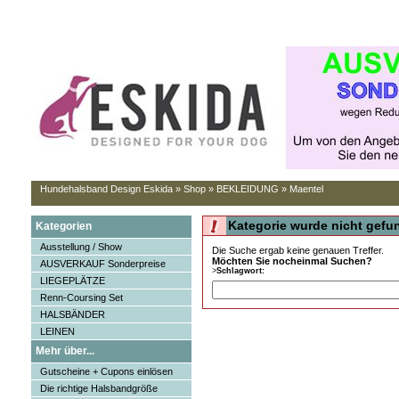
Hundehalsband Design Eskida
»
Shop
»
BEKLEIDUNG
»
Maentel
Kategorie wurde nicht gefu
Kategorien
Ausstellung / Show
Die Suche ergab keine genauen Treffer.
Möchten Sie nocheinmal Suchen?
AUSVERKAUF Sonderpreise
>
Schlagwort:
LIEGEPLÄTZE
Renn-Coursing Set
HALSBÄNDER
LEINEN
Mehr über...
Gutscheine + Cupons einlösen
Die richtige Halsbandgröße