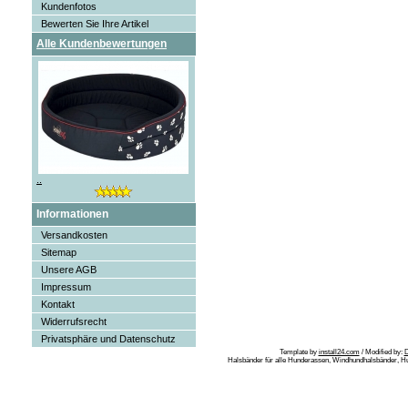
Kundenfotos
Bewerten Sie Ihre Artikel
Alle Kundenbewertungen
..
Informationen
Versandkosten
Sitemap
Unsere AGB
Impressum
Kontakt
Widerrufsrecht
Privatsphäre und Datenschutz
Template by
install24.com
/ Modified by:
Halsbänder für alle Hunderassen, Windhundhalsbänder, H